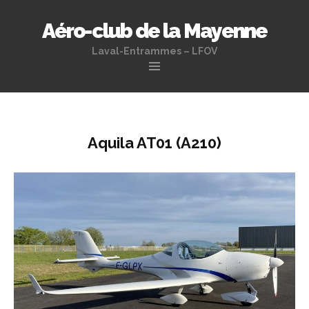
Aéro-club de la Mayenne
Laval-Entrammes – LFOV
Aller
au
contenu
principal
Aquila AT01 (A210)